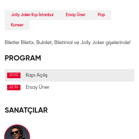
Jolly Joker Kıyı İstanbul
Ersay Üner
Pop
Konser
Biletler Biletix, Bubilet, Biletinial ve Jolly Joker gişelerinde!
PROGRAM
Kapı Açılış
21:00
Ersay Üner
22:30
SANATÇILAR