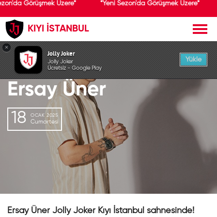
ezon'da Görüşmek Üzere*
*Yeni Sezon'da Görüşmek Üzere*
KIYI İSTANBUL
GEÇMİŞ ETKİNLİK
×
Jolly Joker
Yükle
Jolly Joker
Ücretsiz - Google Play
Ersay Üner
18
OCAK 2025
Cumartesi
Ersay Üner Jolly Joker Kıyı İstanbul sahnesinde!