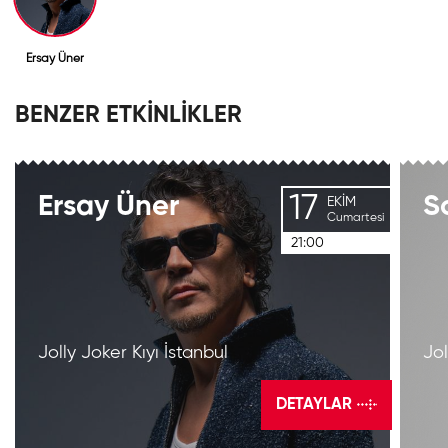
Ersay Üner
BENZER ETKİNLİKLER
17
Ersay
Üner
S
EKIM
Cumartesi
21:00
Jolly Joker Kıyı İstanbul
Jol
DETAYLAR