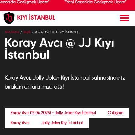
Sezon'da Görüşmek Üzere*
*Yeni Sezon'da Görüşmek Üzere*
KIYI İSTANBUL
×
ANA SAYFA
KEŞİF
KORAY AVCI @ JJ KIYI İSTANBUL
Jolly Joker
Yükle
Jolly Joker
Koray Avcı @ JJ Kıyı
Ücretsiz - Google Play
İstanbul
Koray Avcı, Jolly Joker Kıyı İstanbul sahnesinde iz
bırakan anlara imza attı!
Koray Avcı (12.04.2025) - Jolly Joker Kıyı İstanbul
O Akşam
Koray Avcı
Jolly Joker Kıyı İstanbul