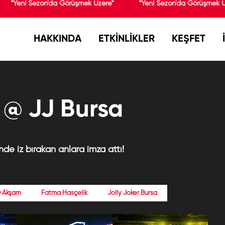
*Yeni Sezon'da Görüşmek Üzere*
*Yeni Sezon'da Görüşmek Ü
HAKKINDA
ETKİNLİKLER
KEŞFET
 @ JJ Bursa
de iz bırakan anlara imza attı!
 Akşam
Fatma Hasçelik
Jolly Joker Bursa