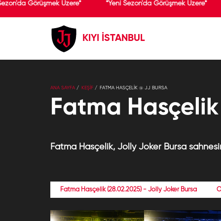
Sezon'da Görüşmek Üzere*
*Yeni Sezon'da Görüşmek Üzere*
KIYI İSTANBUL
ANA SAYFA
KEŞİF
FATMA HASÇELIK @ JJ BURSA
Fatma Hasçelik
Fatma Hasçelik, Jolly Joker Bursa sahnesin
Fatma Hasçelik (28.02.2025) - Jolly Joker Bursa
O