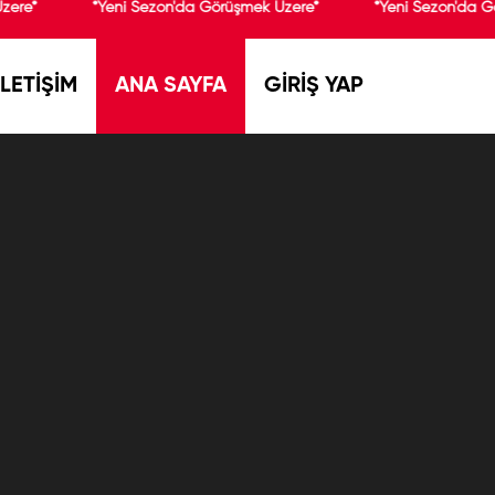
zere*
*Yeni Sezon'da Görüşmek Üzere*
*Yeni Sezon'da G
İLETİŞİM
ANA SAYFA
GİRİŞ YAP