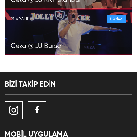
Ceza @ JJ Kıyı İstanbul
Galeri
21 ARALIK
Ceza @ JJ Bursa
BİZİ TAKİP EDİN
MOBİL UYGULAMA