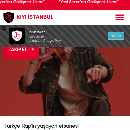
zon'da Görüşmek Üzere*
*Yeni Sezon'da Görüşmek Üzere*
KIYI İSTANBUL
×
Ceza
Jolly Joker
Yükle
Jolly Joker
Ücretsiz - Google Play
TAKIP ET
Türkçe Rap'in yaşayan efsanesi