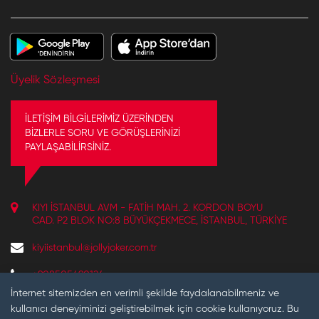
Üyelik Sözleşmesi
İLETİŞİM BİLGİLERİMİZ ÜZERİNDEN
BİZLERLE SORU VE GÖRÜŞLERİNİZİ
PAYLAŞABİLİRSİNİZ.
KIYI İSTANBUL AVM - FATIH MAH. 2. KORDON BOYU
CAD. P2 BLOK NO:8 BÜYÜKÇEKMECE, İSTANBUL, TÜRKIYE
kiyiistanbul@jollyjoker.com.tr
+908505490124
REZERVASYON VE BILGI IÇIN ÇALIŞMA SAATLERIMIZ:
İnternet sitemizden en verimli şekilde faydalanabilmeniz ve
10:30 - 22:00
kullanıcı deneyiminizi geliştirebilmek için cookie kullanıyoruz. Bu