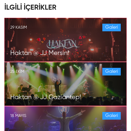
İLGİLİ İÇERİKLER
Galeri
29 KASIM
Haktan @ JJ Mersin!
Galeri
25 EKIM
Haktan @ JJ Gaziantep!
Galeri
18 MAYIS