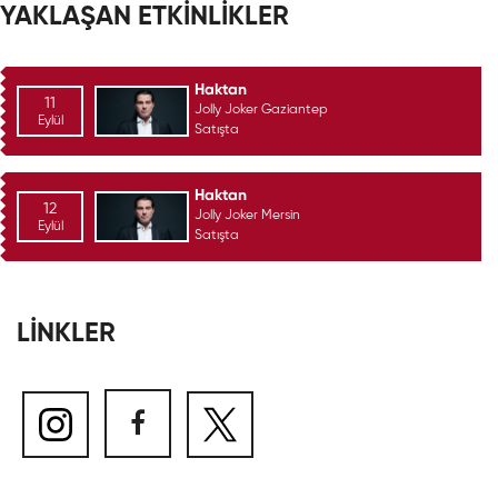
YAKLAŞAN ETKİNLİKLER
Haktan
11
Jolly Joker Gaziantep
Eylül
Satışta
Haktan
12
Jolly Joker Mersin
Eylül
Satışta
LİNKLER