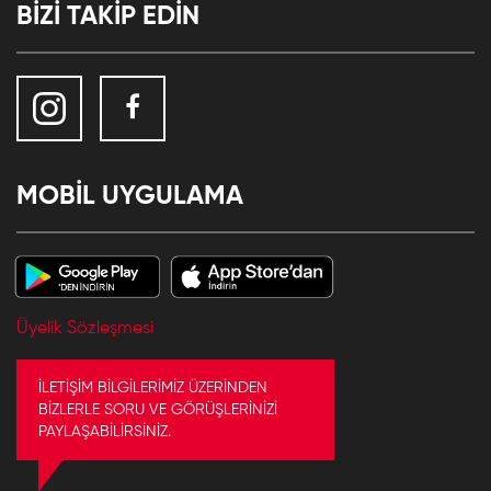
BİZİ TAKİP EDİN
MOBİL UYGULAMA
Üyelik Sözleşmesi
İLETİŞİM BİLGİLERİMİZ ÜZERİNDEN
BİZLERLE SORU VE GÖRÜŞLERİNİZİ
PAYLAŞABİLİRSİNİZ.