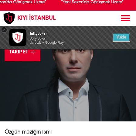
zon'da Görüşmek Üzere*
*Yeni Sezon'da Görüşmek Üzere*
KIYI İSTANBUL
×
Haktan
Jolly Joker
Yükle
Jolly Joker
Ücretsiz - Google Play
TAKIP ET
Özgün müziğin ismi