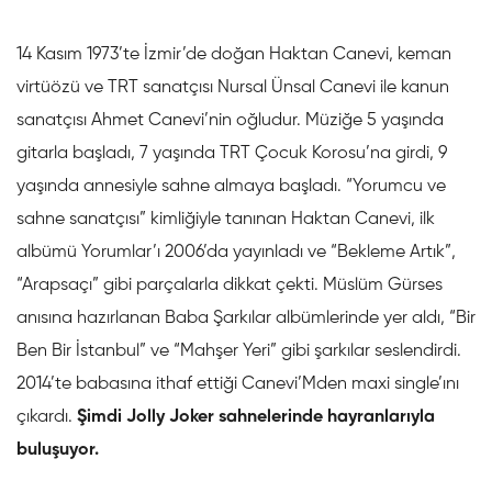
14 Kasım 1973’te İzmir’de doğan Haktan Canevi, keman
virtüözü ve TRT sanatçısı Nursal Ünsal Canevi ile kanun
sanatçısı Ahmet Canevi’nin oğludur. Müziğe 5 yaşında
gitarla başladı, 7 yaşında TRT Çocuk Korosu’na girdi, 9
yaşında annesiyle sahne almaya başladı. “Yorumcu ve
sahne sanatçısı” kimliğiyle tanınan Haktan Canevi, ilk
albümü Yorumlar’ı 2006’da yayınladı ve “Bekleme Artık”,
“Arapsaçı” gibi parçalarla dikkat çekti. Müslüm Gürses
anısına hazırlanan Baba Şarkılar albümlerinde yer aldı, “Bir
Ben Bir İstanbul” ve “Mahşer Yeri” gibi şarkılar seslendirdi.
2014’te babasına ithaf ettiği Canevi’Mden maxi single’ını
çıkardı.
Şimdi Jolly Joker sahnelerinde hayranlarıyla
buluşuyor.