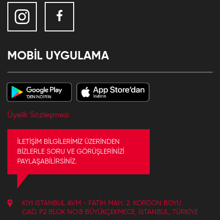
MOBİL UYGULAMA
Üyelik Sözleşmesi
İLETİŞİM BİLGİLERİMİZ ÜZERİNDEN
BİZLERLE SORU VE GÖRÜŞLERİNİZİ
PAYLAŞABİLİRSİNİZ.
KIYI İSTANBUL AVM - FATIH MAH. 2. KORDON BOYU
CAD. P2 BLOK NO:8 BÜYÜKÇEKMECE, İSTANBUL, TÜRKIYE