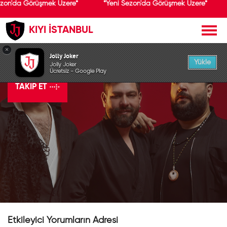
zon'da Görüşmek Üzere*
*Yeni Sezon'da Görüşmek Üzere*
KIYI İSTANBUL
×
Sakiler
Jolly Joker
Yükle
Jolly Joker
Ücretsiz - Google Play
TAKIP ET
Etkileyici Yorumların Adresi