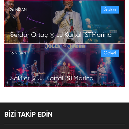
Galeri
26 NISAN
Serdar Ortaç @ JJ Kartal İSTMarina
Galeri
16 NISAN
Sakiler @ JJ Kartal İSTMarina
BİZİ TAKİP EDİN