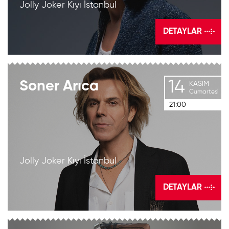
Jolly Joker Kıyı İstanbul
DETAYLAR
14
Soner
Arıca
KASIM
Cumartesi
21:00
Jolly Joker Kıyı İstanbul
DETAYLAR