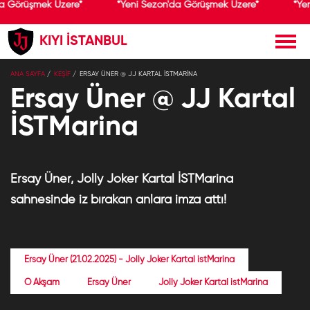
da Görüşmek Üzere*
*Yeni Sezon'da Görüşmek Üzere*
*Ye
KIYI İSTANBUL
×
ANA SAYFA
KEŞİF
ERSAY ÜNER @ JJ KARTAL İSTMARINA
Jolly Joker
Yükle
Jolly Joker
Ersay Üner @ JJ Kartal
Ücretsiz - Google Play
İSTMarina
Ersay Üner, Jolly Joker Kartal İSTMarina
sahnesinde iz bırakan anlara imza attı!
Ersay Üner (21.02.2025) - Jolly Joker Kartal istMarina
O Akşam
Ersay Üner
Jolly Joker Kartal istMarina