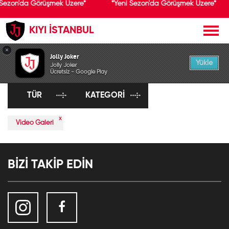
 Sezon'da Görüşmek Üzere*
*Yeni Sezon'da Görüşmek Üzere*
KIYI İSTANBUL
×
KEŞFET
Jolly Joker
Yükle
Jolly Joker
Ücretsiz - Google Play
TÜR
KATEGORI
x
Video Galeri
BİZİ TAKİP EDİN