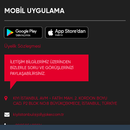
MOBİL UYGULAMA
Üyelik Sözleşmesi
İLETİŞİM BİLGİLERİMİZ ÜZERİNDEN
BİZLERLE SORU VE GÖRÜŞLERİNİZİ
PAYLAŞABİLİRSİNİZ.
KIYI İSTANBUL AVM - FATIH MAH. 2. KORDON BOYU
CAD. P2 BLOK NO:8 BÜYÜKÇEKMECE, İSTANBUL, TÜRKIYE
kiyiistanbul@jollyjoker.com.tr
+908505490124